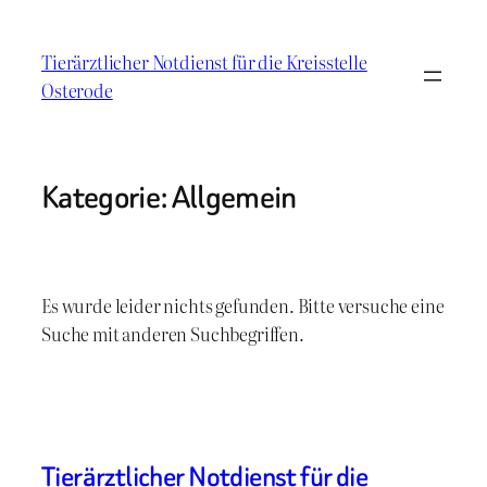
Zum
Inhalt
Tierärztlicher Notdienst für die Kreisstelle
springen
Osterode
Kategorie:
Allgemein
Es wurde leider nichts gefunden. Bitte versuche eine
Suche mit anderen Suchbegriffen.
Tierärztlicher Notdienst für die